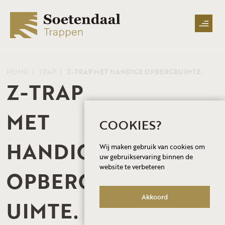
HOME
TRAP
Z-TRAP MET HANDIGE OPBERGRUIMTE.
Z-TRAP
MET
COOKIES?
HANDIGE
Wij maken gebruik van cookies om
uw gebruikservaring binnen de
website te verbeteren
OPBERGR
Akkoord
UIMTE.