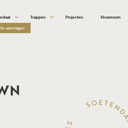
endaal
Trappen
Projecten
Showroom
rte aanvragen
OWN