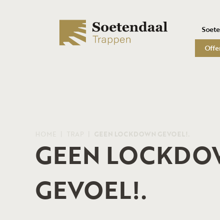
Soet
Offe
HOME
TRAP
GEEN LOCKDOWN GEVOEL!.
GEEN LOCKD
GEVOEL!.