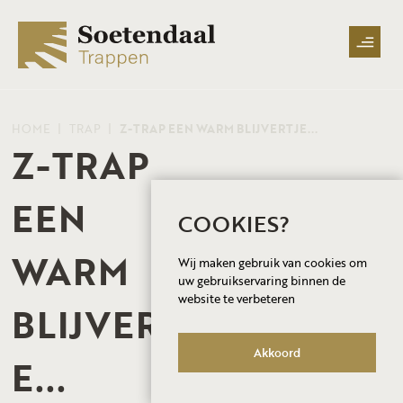
HOME
TRAP
Z-TRAP EEN WARM BLIJVERTJE...
Z-TRAP
EEN
COOKIES?
WARM
Wij maken gebruik van cookies om
uw gebruikservaring binnen de
website te verbeteren
BLIJVERTJ
Akkoord
E...